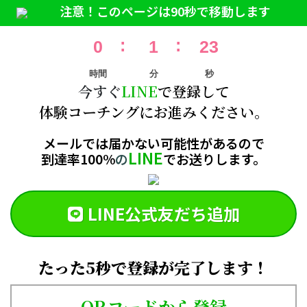
注意！このページは90秒で移動します
0
1
23
時間
分
秒
今すぐ
LINE
で登録して
体験コーチングにお進みください。
メールでは届かない可能性があるので
LINE
到達率100%
の
でお送りします。
LINE公式友だち追加
たった5秒で登録が完了します！
QRコードから登録